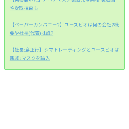
や受取拒否も
【ペーパーカンパニー?】ユースビオは何の会社?概
要や社長(代表)は誰?
【社長:島正行】シマトレーディングとユースビオは
親戚↓マスクを輸入