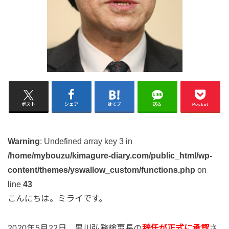
ポスト
シェア
はてブ
送る
Pocket
Warning
: Undefined array key 3 in
/home/mybouzu/kimagure-diary.com/public_html/wp-
content/themes/yswallow_custom/functions.php
on
line
43
こんにちは。ミライです。
2020年5月22日、黒川弘務検事長の
辞任が正式に承認
さ