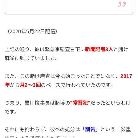
（2020年5月22日配信）
上記の通り、彼は緊急事態宣言下に
新聞記者3人
と賭け
麻雀に興じていました。
また、この賭け麻雀は今に始まったことではなく、
2017
年
から
月2～3回
のペースで行われていたのです。
つまり、黒川検事長は賭博の
”常習犯”
だったというわけ
です。
それにも拘わらず、彼への処分は
「訓告」
という「厳重