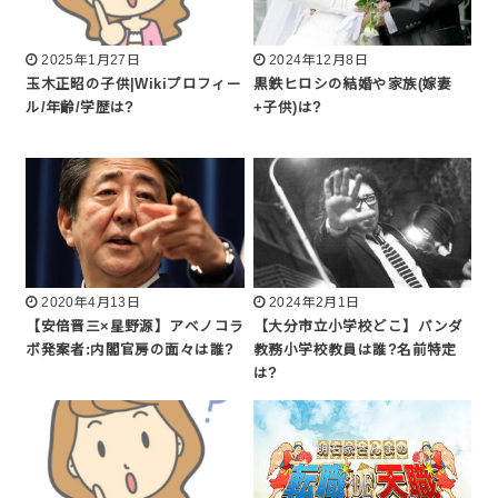
2025年1月27日
2024年12月8日
玉木正昭の子供|Wikiプロフィー
黒鉄ヒロシの結婚や家族(嫁妻
ル/年齢/学歴は?
+子供)は?
2020年4月13日
2024年2月1日
【安倍晋三×星野源】アベノコラ
【大分市立小学校どこ】パンダ
ボ発案者:内閣官房の面々は誰?
教務小学校教員は誰?名前特定
は?