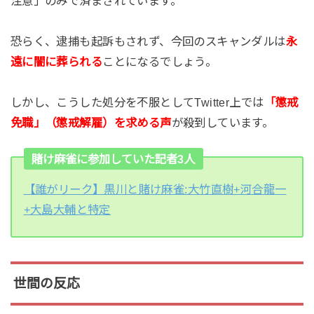
注意」のみで済まされています。
恐らく、逮捕も起訴もされず、今回のスキャンダルは
永
遠に闇に葬られる
ことになるでしょう。
しかし、こうした処分を不服としてTwitter上では
「懲戒
免職」（懲戒解雇）を求める声
が殺到しています。
賭け麻雀に参加していた記者3人
【誰がリーク】黒川と賭け麻雀:大竹直樹+河合龍一
+大島大輔と特定
世間の反応