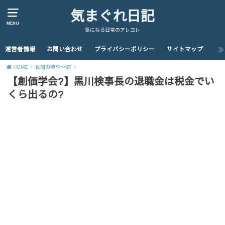
気まぐれ日記
MENU
気になる日常のアレコレ
運営者情報
お問い合わせ
プライバシーポリシー
サイトマップ
HOME
世間の噂や○○説
【創価学会?】黒川検事長の退職金は税金でい
くら出るの?