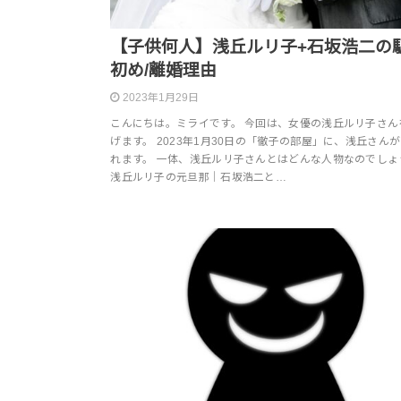
【子供何人】浅丘ルリ子+石坂浩二の
初め/離婚理由
2023年1月29日
こんにちは。ミライです。 今回は、女優の浅丘ルリ子さん
げます。 2023年1月30日の「徹子の部屋」に、浅丘さん
れます。 一体、浅丘ルリ子さんとはどんな人物なのでしょ
浅丘ルリ子の元旦那｜石坂浩二と…