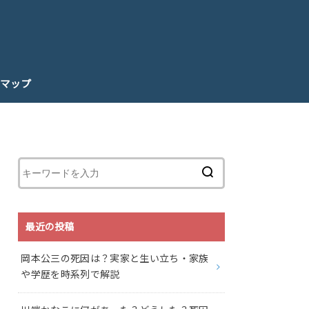
マップ
最近の投稿
岡本公三の死因は？実家と生い立ち・家族
や学歴を時系列で解説