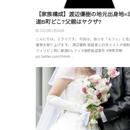
【家族構成】渡辺優樹の地元出身地=
道B町どこ?父親はヤクザ?
2023年1月28日
こんにちは。ミライです。 今回は、自らを「ルフィ」と名
優樹を取り上げます。 渡辺優樹 容疑者ら日本人４人の強
フィリピン側に要請#ルフィ #連続強盗事件 #特殊詐欺
pic.twitter.com/VHmh…