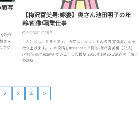
の顔写
【梅沢富美男:嫁妻】奥さん池田明子の年
齢/画像/職業仕事
2023年1月26日
んを取り
大路さん
こんにちは。ミライです。 今回は、タレントの梅沢 富美男さんを
ですが、
取り上げます。 この投稿をInstagramで見る 梅沢 富美男［公式］
(@tomioumezawa)がシェアした投稿 2023年1月26日放送の「徹子
の部屋…
2
3
4
>