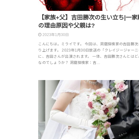
【家族+父】吉田勝次の生い立ち|一家
の理由原因や父親は?
2023年1月30日
こんにちは。ミライです。 今回は、洞窟探検家の吉田勝次
り上げます。 2023年1月30日放送の「クレイジージャー
に、吉田さんが出演されます。 一体、吉田勝次さんとはど
なのでしょうか？ 洞窟探検家：吉…