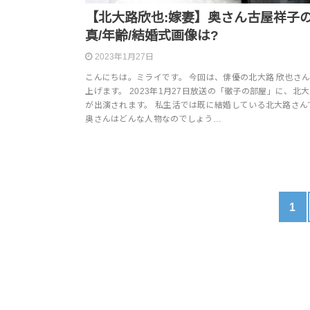
【北大路欣也:嫁妻】奥さん古屋祥子
真/年齢/結婚式画像は?
2023年1月27日
こんにちは。ミライです。 今回は、俳優の北大路 欣也さ
上げます。 2023年1月27日放送の「徹子の部屋」に、北
が出演されます。 私生活では既に結婚している北大路さん
奥さんはどんな人物なのでしょう…
1