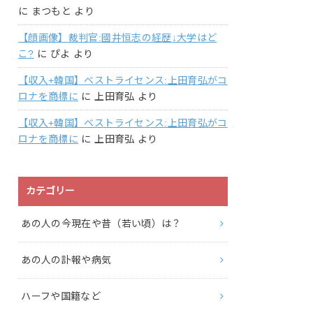
に
まつもと
より
【顔画像】裁判官:國井恒志の経歴↓大学はど
こ?
に
ぴよ
より
【収入+韓国】ベストライセンス:上田育弘がコ
ロナを商標に
に
上田育弘
より
【収入+韓国】ベストライセンス:上田育弘がコ
ロナを商標に
に
上田育弘
より
カテゴリー
あの人の今現在や昔（若い頃）は？
あの人の訃報や病気
ハーフや国籍など