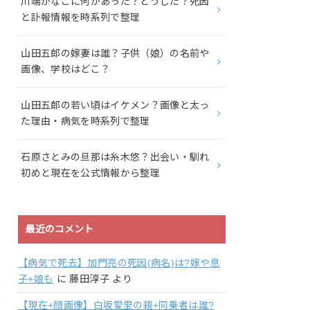
川端かなこに何があった？どうした？死因
と訃報情報を時系列で整理
山田五郎の嫁妻は誰？子供（娘）の名前や
画像、学校はどこ？
山田五郎の若い頃はイケメン？画像と太っ
た理由・病気を時系列で整理
石原さとみの旦那は糸木悠？出会い・馴れ
初めと現在を公式情報から整理
最近のコメント
【病気で死去】加門亮の死因(病名)は?嫁や息
子+娘も
に
藤田淳子
より
【現在+顔画像】白坂愛里の親+同乗者は誰?