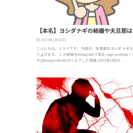
【本名】ヨシダナギの結婚や夫旦那は
2023年1月30日
こんにちは。ミライです。 今回が、写真家のヨシダ ナギ
り上げます。 この投稿をInstagramで見る nagi yoshida /
ギ(@nagiyoshida)がシェアした投稿 2023年1月30…