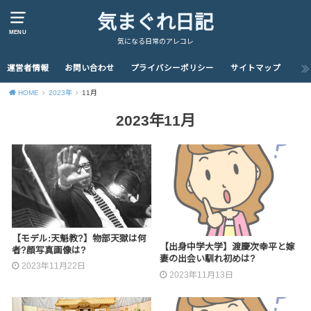
気まぐれ日記
MENU
気になる日常のアレコレ
運営者情報
お問い合わせ
プライバシーポリシー
サイトマップ
HOME
2023年
11月
2023年11月
【モデル:天魁教?】物部天獄は何
【出身中学大学】渡慶次幸平と嫁
者?顔写真画像は?
妻の出会い馴れ初めは?
2023年11月22日
2023年11月13日