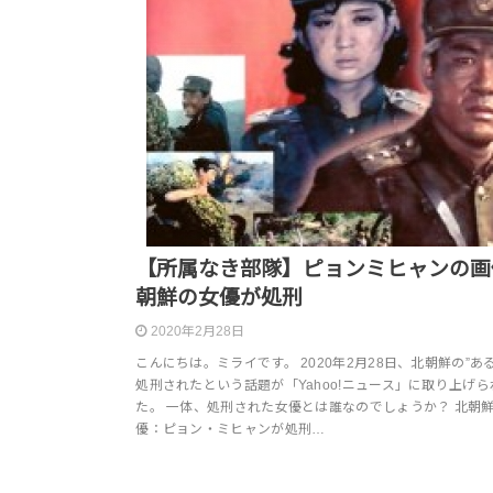
【所属なき部隊】ピョンミヒャンの画
朝鮮の女優が処刑
2020年2月28日
こんにちは。ミライです。 2020年2月28日、北朝鮮の”あ
処刑されたという話題が「Yahoo!ニュース」に取り上げ
た。 一体、処刑された女優とは誰なのでしょうか？ 北朝
優：ピョン・ミヒャンが処刑…