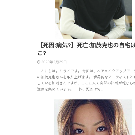
【死因:病気?】死亡:加茂克也の自宅
こ?
2020年2月29日
こんにちは。ミライです。 今回は、ヘアメイクアップアー
の加茂克也さんを取り上げます。 世界的なアーティストと
している加茂さんですが、ここに来て突然の訃報が報じら
注目を集めています。 一体、死因は何…