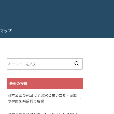
マップ
最近の投稿
岡本公三の死因は？実家と生い立ち・家族
や学歴を時系列で解説