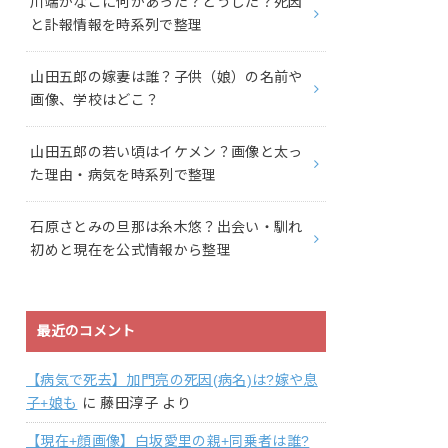
川端かなこに何があった？どうした？死因
と訃報情報を時系列で整理
山田五郎の嫁妻は誰？子供（娘）の名前や
画像、学校はどこ？
山田五郎の若い頃はイケメン？画像と太っ
た理由・病気を時系列で整理
石原さとみの旦那は糸木悠？出会い・馴れ
初めと現在を公式情報から整理
最近のコメント
【病気で死去】加門亮の死因(病名)は?嫁や息
子+娘も
に
藤田淳子
より
【現在+顔画像】白坂愛里の親+同乗者は誰?