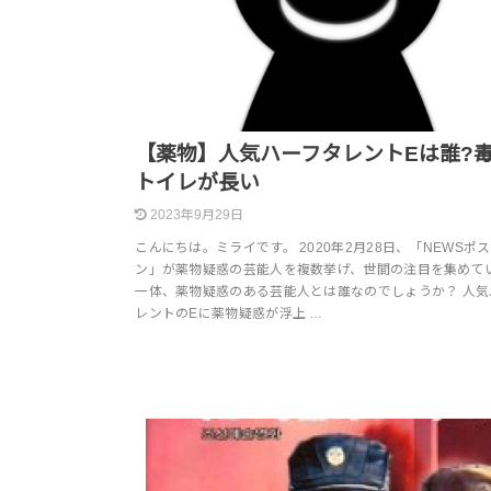
【薬物】人気ハーフタレントEは誰?
トイレが長い
2023年9月29日
こんにちは。ミライです。 2020年2月28日、「NEWSポ
ン」が薬物疑惑の芸能人を複数挙げ、世間の注目を集めて
一体、薬物疑惑のある芸能人とは誰なのでしょうか？ 人気
レントのEに薬物疑惑が浮上 …