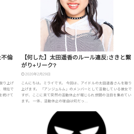
た不倫
【何した】太田遥香のルール違反:さきと繋
がり+リーク?
2020年2月29日
取り上げ
こんにちは。ミライです。 今回は、アイドルの太田遥香さんを取り
、現在で
上げます。 「アンジュルム」のメンバーとして活動している彼女で
を続けて
すが、ここに来て突然の活動休止が報じられ世間の注目を集めてい
ます。 一体、活動休止の理由は何だっ…