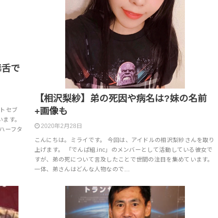
毒舌で
【相沢梨紗】弟の死因や病名は?妹の名前
+画像も
ストセブ
います。
2020年2月28日
ハーフタ
こんにちは。ミライです。 今回は、アイドルの相沢梨紗さんを取り
上げます。 「でんぱ組.inc」のメンバーとして活動している彼女で
すが、弟の死について言及したことで世間の注目を集めています。
一体、弟さんはどんな人物なので…