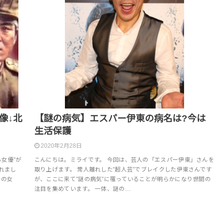
像↓北
【謎の病気】エスパー伊東の病名は?今は
生活保護
2020年2月28日
る女優”が
こんにちは。ミライです。 今回は、芸人の「エスパー伊東」さんを
られまし
取り上げます。 常人離れした”超人芸”でブレイクした伊東さんです
鮮の女
が、ここに来て”謎の病気”に罹っていることが明らかになり世間の
注目を集めています。 一体、謎の…