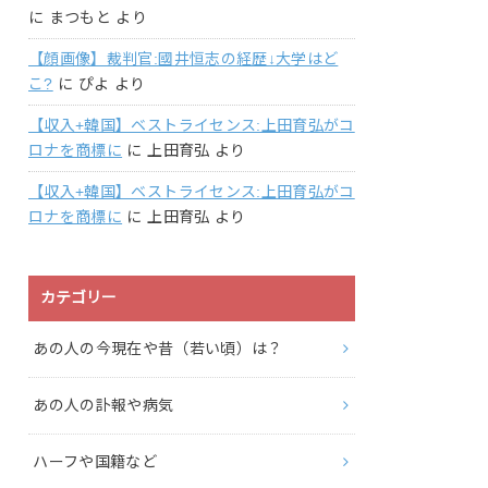
に
まつもと
より
【顔画像】裁判官:國井恒志の経歴↓大学はど
こ?
に
ぴよ
より
【収入+韓国】ベストライセンス:上田育弘がコ
ロナを商標に
に
上田育弘
より
【収入+韓国】ベストライセンス:上田育弘がコ
ロナを商標に
に
上田育弘
より
カテゴリー
あの人の今現在や昔（若い頃）は？
あの人の訃報や病気
ハーフや国籍など