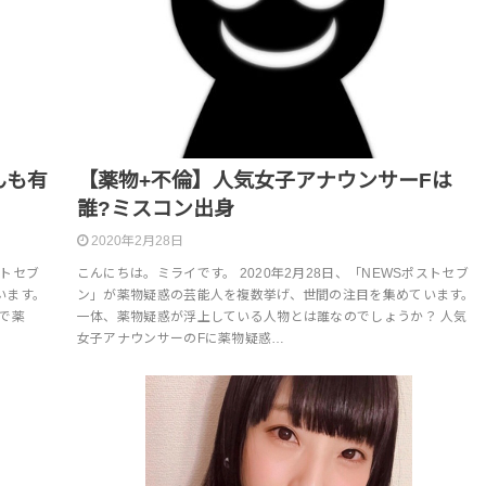
んも有
【薬物+不倫】人気女子アナウンサーFは
誰?ミスコン出身
2020年2月28日
ストセブ
こんにちは。ミライです。 2020年2月28日、「NEWSポストセブ
います。
ン」が薬物疑惑の芸能人を複数挙げ、世間の注目を集めています。
で薬
一体、薬物疑惑が浮上している人物とは誰なのでしょうか？ 人気
女子アナウンサーのFに薬物疑惑…