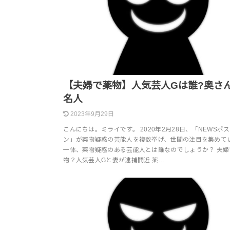
【夫婦で薬物】人気芸人Gは誰?奥さ
名人
2023年9月29日
こんにちは。ミライです。 2020年2月28日、「NEWSポ
ン」が薬物疑惑の芸能人を複数挙げ、世間の注目を集めて
一体、薬物疑惑のある芸能人とは誰なのでしょうか？ 夫婦
物？人気芸人Gと妻が逮捕間近 薬…