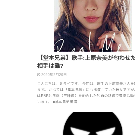
【堂本兄弟】歌手:上原奈美が匂わせ
相手は誰?
2020年2月29日
こんにちは。ミライです。 今回は、歌手の上原奈美さんを
ます。 かつては「堂本兄弟」にも出演していた彼女ですが
はR&Bと民謡（三味線）を融合した独自の路線で音楽活動
います。 ■堂本兄弟出演…