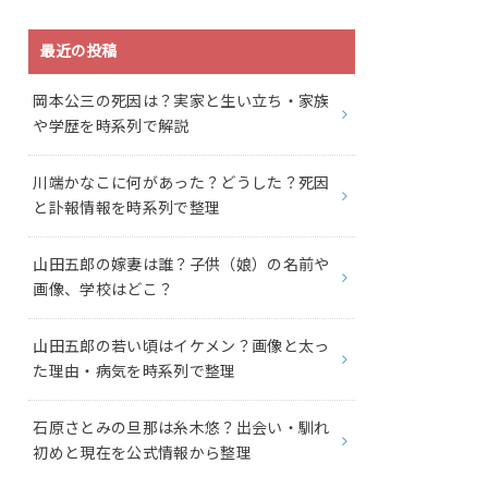
最近の投稿
岡本公三の死因は？実家と生い立ち・家族
や学歴を時系列で解説
川端かなこに何があった？どうした？死因
と訃報情報を時系列で整理
山田五郎の嫁妻は誰？子供（娘）の名前や
画像、学校はどこ？
山田五郎の若い頃はイケメン？画像と太っ
た理由・病気を時系列で整理
石原さとみの旦那は糸木悠？出会い・馴れ
初めと現在を公式情報から整理