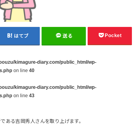
Pocket
はてブ
送る
ouzu/kimagure-diary.com/public_html/wp-
s.php
on line
40
ouzu/kimagure-diary.com/public_html/wp-
s.php
on line
43
者である吉岡秀人さんを取り上げます。