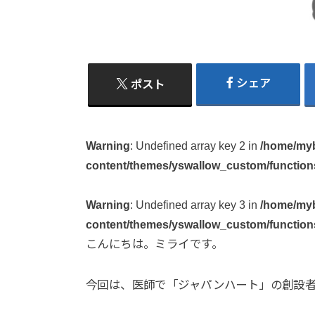
シェア
ポスト
Warning
: Undefined array key 2 in
/home/myb
content/themes/yswallow_custom/function
Warning
: Undefined array key 3 in
/home/myb
content/themes/yswallow_custom/function
こんにちは。ミライです。
今回は、医師で「ジャパンハート」の創設