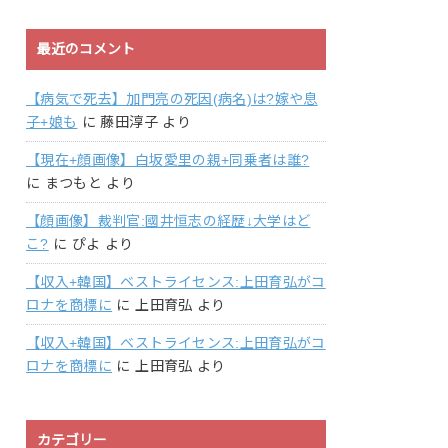
最近のコメント
【病気で死去】加門亮の死因(病名)は?嫁や息
子+娘も
に
藤田淳子
より
【現在+顔画像】白坂愛里の親+同乗者は誰?
に
まつもと
より
【顔画像】裁判官:國井恒志の経歴↓大学はど
こ?
に
ぴよ
より
【収入+韓国】ベストライセンス:上田育弘がコ
ロナを商標に
に
上田育弘
より
【収入+韓国】ベストライセンス:上田育弘がコ
ロナを商標に
に
上田育弘
より
カテゴリー