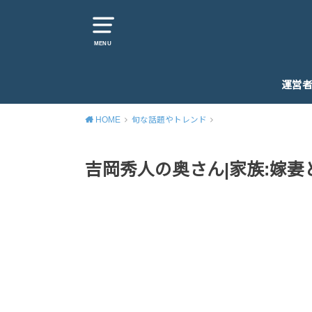
MENU
運営
HOME
旬な話題やトレンド
吉岡秀人の奥さん|家族:嫁