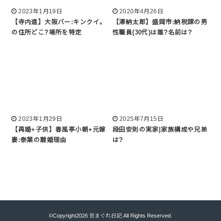
2023年1月19日
2020年4月26日
【寺内進】大阪バー:キンクイ。
【滞納太郎】盛岡市:納税課の男
の住所どこ?場所を特定
性職員(30代)は誰?名前は?
2023年1月29日
2025年7月15日
【再婚+子供】春風亭小朝+元嫁
段田安則の実家|家族構成や兄弟
妻:泰葉の離婚理由
は?
©Copyright2026
気まぐれ日記
.All Rights Reserved.