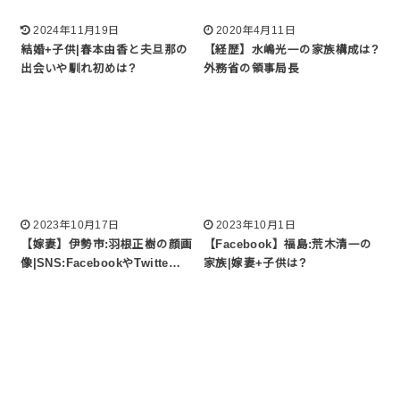
2024年11月19日
2020年4月11日
結婚+子供|春本由香と夫旦那の
【経歴】水嶋光一の家族構成は?
出会いや馴れ初めは?
外務省の領事局長
2023年10月17日
2023年10月1日
【嫁妻】伊勢市:羽根正樹の顔画
【Facebook】福島:荒木清一の
像|SNS:FacebookやTwitte…
家族|嫁妻+子供は?