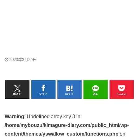
2020年3月29日
ポスト
シェア
はてブ
送る
Pocket
Warning
: Undefined array key 3 in
/home/mybouzu/kimagure-diary.com/public_html/wp-
content/themes/yswallow_custom/functions.php
on