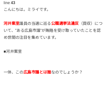
line
43
こんにちは。ミライです。
河井案里
議員の当選に巡る
公職選挙法違反
（買収）につ
いて、”ある広島市議”が賄賂を受け取っていたことを認
め世間の注目を集めています。
■河井案里
一体、この
広島市議とは誰
なのでしょうか？