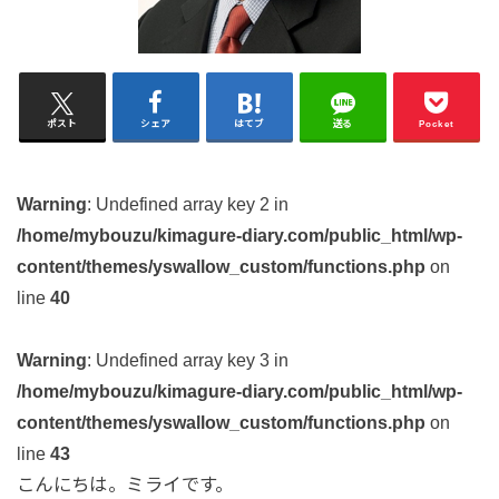
ポスト
シェア
はてブ
送る
Pocket
Warning
: Undefined array key 2 in
/home/mybouzu/kimagure-diary.com/public_html/wp-
content/themes/yswallow_custom/functions.php
on
line
40
Warning
: Undefined array key 3 in
/home/mybouzu/kimagure-diary.com/public_html/wp-
content/themes/yswallow_custom/functions.php
on
line
43
こんにちは。ミライです。