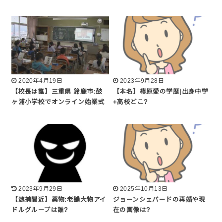
2020年4月19日
2023年9月28日
【校長は誰】三重県 鈴鹿市:鼓
【本名】椿原愛の学歴|出身中学
ヶ浦小学校でオンライン始業式
+高校どこ?
2023年9月29日
2025年10月13日
【逮捕間近】薬物:老舗大物アイ
ジョーンシェパードの再婚や現
ドルグループは誰?
在の画像は?