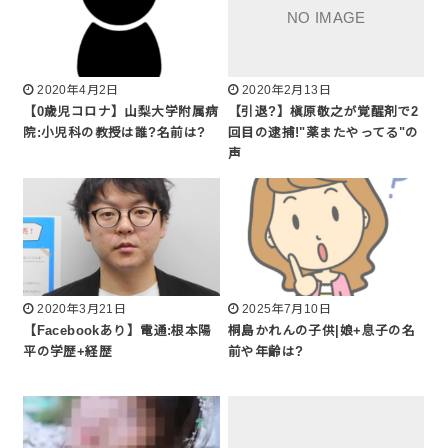
2020年4月2日
2020年2月13日
【0歳児コロナ】山梨大学附属病
【引退?】槇原敬之が覚醒剤で2
院:小児科の教授は誰?名前は?
回目の逮捕!"薬またやってる"の
声
2020年3月21日
2025年7月10日
【Facebookあり】電通:根本陽
桐島かれんの子供|娘+息子の名
平の学歴+経歴
前や年齢は?