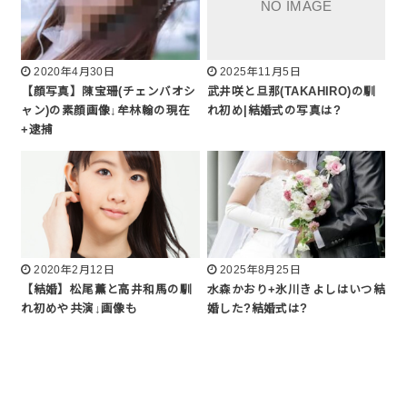
2020年4月30日
2025年11月5日
【顔写真】陳宝珊(チェンバオシ
武井咲と旦那(TAKAHIRO)の馴
ャン)の素顔画像↓牟林翰の現在
れ初め|結婚式の写真は?
+逮捕
2020年2月12日
2025年8月25日
【結婚】松尾薫と高井和馬の馴
水森かおり+氷川きよしはいつ結
れ初めや共演↓画像も
婚した?結婚式は?