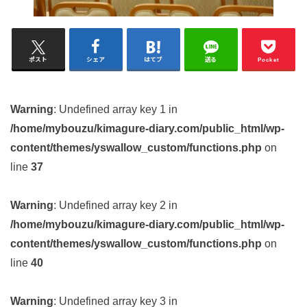
ポスト
シェア
はてブ
送る
Pocket
Warning
: Undefined array key 1 in
/home/mybouzu/kimagure-diary.com/public_html/wp-
content/themes/yswallow_custom/functions.php
on
line
37
Warning
: Undefined array key 2 in
/home/mybouzu/kimagure-diary.com/public_html/wp-
content/themes/yswallow_custom/functions.php
on
line
40
Warning
: Undefined array key 3 in