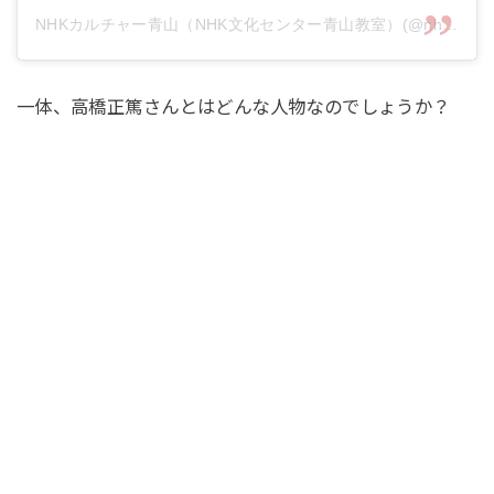
NHKカルチャー青山（NHK文化センター青山教室）(@nhkcul_aoyama)がシェアした投稿
一体、高橋正篤さんとはどんな人物なのでしょうか？