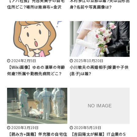
【アパ社長】元谷芙美子の自宅
木村多江の旦那は誰?夫は山形出
住所どこ?場所は南麻布+金沢
身?名前や写真画像は?
2024年2月5日
2025年10月20日
【Wiki画像】ゆめの凛華の年齢
小川敏夫の再婚相手|嫁妻や子供
何歳?所属や勤務先病院どこ?
(息子)は誰?
2020年3月19日
2020年5月19日
【読み方+国籍】伴充雅の自宅住
【吉田陽太が解雇】IT企業のS