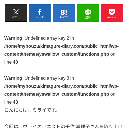
ポスト
シェア
はてブ
送る
Pocket
Warning
: Undefined array key 2 in
/home/mybouzu/kimagure-diary.com/public_html/wp-
content/themes/yswallow_custom/functions.php
on
line
40
Warning
: Undefined array key 3 in
/home/mybouzu/kimagure-diary.com/public_html/wp-
content/themes/yswallow_custom/functions.php
on
line
43
こんにちは。ミライです。
今回は、ヴァイオリニストの千住 真理子さんを取り上げ