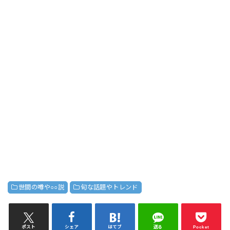
世間の噂や○○説
旬な話題やトレンド
ポスト
シェア
はてブ
送る
Pocket