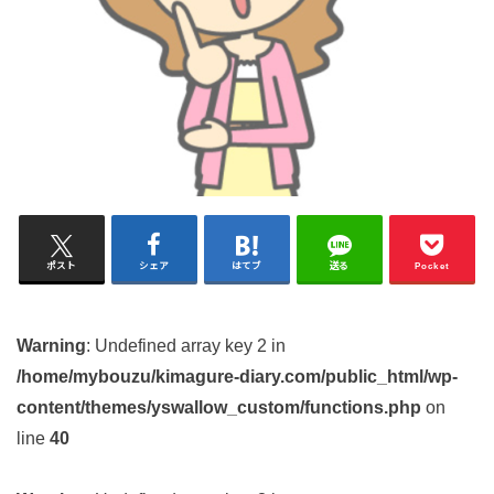
ポスト
シェア
はてブ
送る
Pocket
Warning
: Undefined array key 2 in
/home/mybouzu/kimagure-diary.com/public_html/wp-
content/themes/yswallow_custom/functions.php
on
line
40