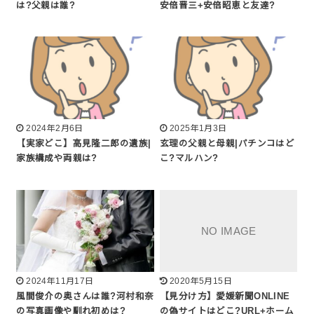
は?父親は誰?
安倍晋三+安倍昭恵と友達?
2024年2月6日
2025年1月3日
【実家どこ】高見隆二郎の遺族|
玄理の父親と母親|パチンコはど
家族構成や両親は?
こ?マルハン?
2024年11月17日
2020年5月15日
風間俊介の奥さんは誰?河村和奈
【見分け方】愛媛新聞ONLINE
の写真画像や馴れ初めは?
の偽サイトはどこ?URL+ホーム