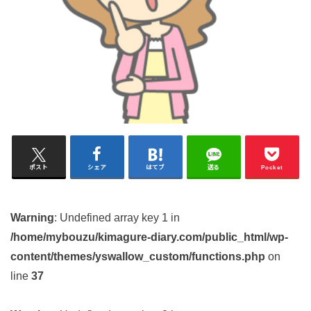
ポスト
シェア
はてブ
送る
Pocket
Warning
: Undefined array key 1 in
/home/mybouzu/kimagure-diary.com/public_html/wp-
content/themes/yswallow_custom/functions.php
on
line
37