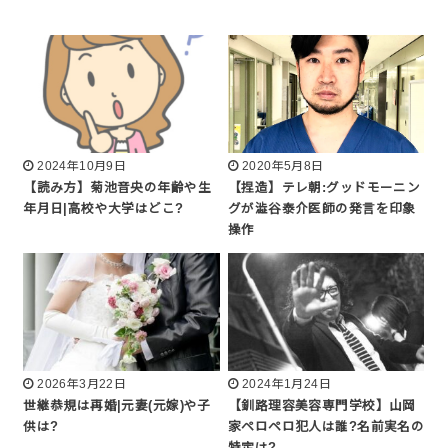
2024年10月9日
2020年5月8日
【読み方】菊池音央の年齢や生
【捏造】テレ朝:グッドモーニン
年月日|高校や大学はどこ?
グが澁谷泰介医師の発言を印象
操作
2026年3月22日
2024年1月24日
世継恭規は再婚|元妻(元嫁)や子
【釧路理容美容専門学校】山岡
供は?
家ペロペロ犯人は誰?名前実名の
特定は?