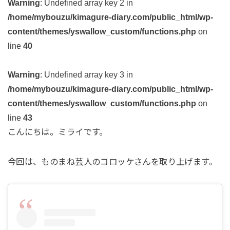
Warning
: Undefined array key 2 in
/home/mybouzu/kimagure-diary.com/public_html/wp-
content/themes/yswallow_custom/functions.php
on
line
40
Warning
: Undefined array key 3 in
/home/mybouzu/kimagure-diary.com/public_html/wp-
content/themes/yswallow_custom/functions.php
on
line
43
こんにちは。ミライです。
今回は、ものまね芸人のコロッケさんを取り上げます。