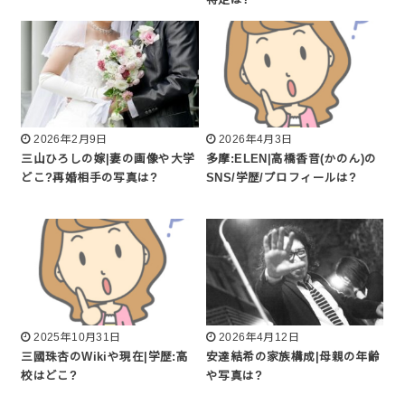
2026年2月9日
2026年4月3日
三山ひろしの嫁|妻の画像や大学
多摩:ELEN|高橋香音(かのん)の
どこ?再婚相手の写真は?
SNS/学歴/プロフィールは?
2025年10月31日
2026年4月12日
三國珠杏のWikiや現在|学歴:高
安達結希の家族構成|母親の年齢
校はどこ?
や写真は?