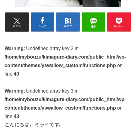
ポスト
シェア
はてブ
送る
Pocket
Warning
: Undefined array key 2 in
/home/mybouzu/kimagure-diary.com/public_html/wp-
content/themes/yswallow_custom/functions.php
on
line
40
Warning
: Undefined array key 3 in
/home/mybouzu/kimagure-diary.com/public_html/wp-
content/themes/yswallow_custom/functions.php
on
line
43
こんにちは。ミライです。