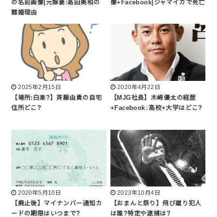
の名前画像|元嫁妻:高田美和の
像+Facebook|ジャマイカで死亡
離婚理由
2025年2月15日
2020年4月22日
【場所:白楽?】斉藤由貴の自宅
【MJG社長】木﨑優太の経歴
住所どこ?
+Facebook↓高校+大学はどこ?
2020年5月10日
2023年10月4日
【廃止後】マイナンバー通知カ
【おまんと祭り】飛び蹴り犯人
ードの期限はいつまで?
は誰?特定や逮捕は?