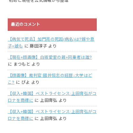
初めと現在を公式情報から整理
最近のコメント
【病気で死去】加門亮の死因(病名)は?嫁や息
子+娘も
に
藤田淳子
より
【現在+顔画像】白坂愛里の親+同乗者は誰?
に
まつもと
より
【顔画像】裁判官:國井恒志の経歴↓大学はど
こ?
に
ぴよ
より
【収入+韓国】ベストライセンス:上田育弘がコ
ロナを商標に
に
上田育弘
より
【収入+韓国】ベストライセンス:上田育弘がコ
ロナを商標に
に
上田育弘
より