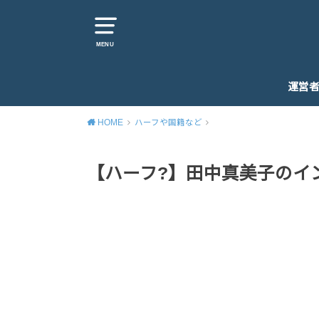
MENU
運営
HOME
ハーフや国籍など
【ハーフ?】田中真美子のイ