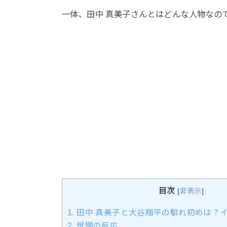
一体、田中 真美子さんとはどんな人物なの
目次
[
非表示
]
1.
田中 真美子と大谷翔平の馴れ初めは？
2.
世間の反応