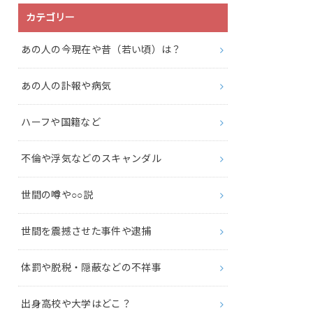
カテゴリー
あの人の今現在や昔（若い頃）は？
あの人の訃報や病気
ハーフや国籍など
不倫や浮気などのスキャンダル
世間の噂や○○説
世間を震撼させた事件や逮捕
体罰や脱税・隠蔽などの不祥事
出身高校や大学はどこ？