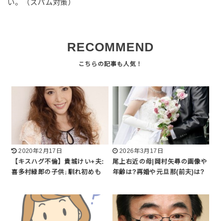
い。（スパム対策）
RECOMMEND
2020年2月17日
2026年3月17日
【キスハグ不倫】貴城けい+夫:
尾上右近の母|岡村矢尋の画像や
喜多村緑郎の子供↓馴れ初めも
年齢は?再婚や元旦那(前夫)は?