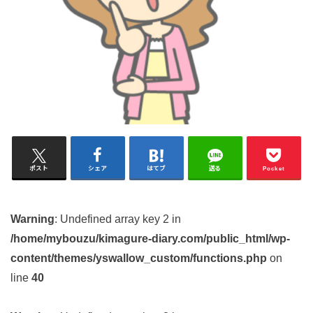
ポスト
シェア
はてブ
送る
Pocket
Warning
: Undefined array key 2 in
/home/mybouzu/kimagure-diary.com/public_html/wp-
content/themes/yswallow_custom/functions.php
on
line
40