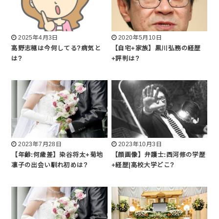
2025年4月3日
2020年5月10日
高野志穂は今何してる?病気と
【自宅+家族】黒川弘務の経歴
は?
+評判は?
2023年7月28日
2023年10月3日
【年齢:何歳差】染谷将太+菊地
【顔画像】弁護士:西河修の学歴
凛子の出会い馴れ初めは?
+経歴|高校大学どこ?