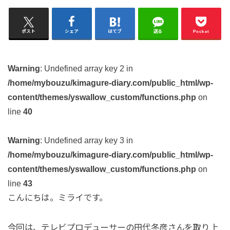
ポスト
シェア
はてブ
送る
Pocket
Warning
: Undefined array key 2 in
/home/mybouzu/kimagure-diary.com/public_html/wp-
content/themes/yswallow_custom/functions.php
on
line
40
Warning
: Undefined array key 3 in
/home/mybouzu/kimagure-diary.com/public_html/wp-
content/themes/yswallow_custom/functions.php
on
line
43
こんにちは。ミライです。
今回は、テレビプロデューサーの田代冬彦さんを取り上