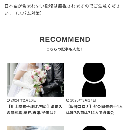
日本語が含まれない投稿は無視されますのでご注意くださ
い。（スパム対策）
RECOMMEND
2024年2月16日
2020年3月27日
【川上麻衣子:馴れ初め】清彰久
【阪神コロナ】他の同僚選手4人
の顔写真|現在/再婚/子供は?
は誰?名前は?12人で食事会