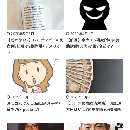
2020年5月6日
2020年4月1日
【効かない?】レムデシビルの死
【解雇】京大iPS研究所の非常
亡例↓妊婦は?副作用+デメリッ
勤講師(50代)は誰?名前は?
ト
2025年1月15日
2020年3月25日
消しゴムはんこ:田口奈津子の年
【コロナ緊急経済対策】現金10
齢やWikipediaは?
万円はいつ?所得制限+消費税も