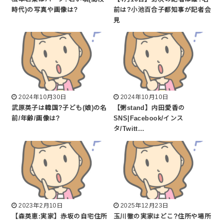
時代)の写真や画像は?
前は?小池百合子都知事が記者会
見
2024年10月30日
2024年10月10日
武原英子は韓国?子ども(娘)の名
【粥stand】内田愛香の
前/年齢/画像は?
SNS|Facebook/インス
タ/Twitt…
2023年2月10日
2025年12月23日
【森英恵:実家】赤坂の自宅住所
玉川徹の実家はどこ?住所や場所