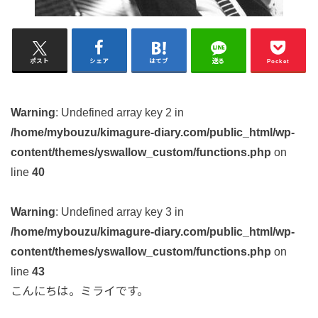
ポスト
シェア
はてブ
送る
Pocket
Warning
: Undefined array key 2 in
/home/mybouzu/kimagure-diary.com/public_html/wp-
content/themes/yswallow_custom/functions.php
on
line
40
Warning
: Undefined array key 3 in
/home/mybouzu/kimagure-diary.com/public_html/wp-
content/themes/yswallow_custom/functions.php
on
line
43
こんにちは。ミライです。