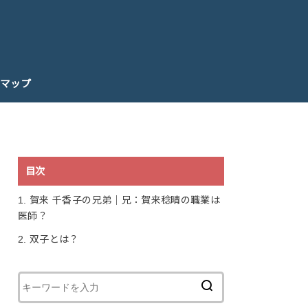
マップ
目次
1.
賀来 千香子の兄弟｜兄：賀来稔晴の職業は
医師？
2.
双子とは？