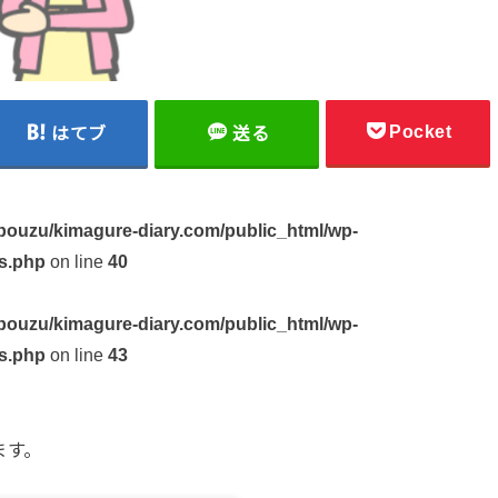
Pocket
はてブ
送る
ouzu/kimagure-diary.com/public_html/wp-
s.php
on line
40
ouzu/kimagure-diary.com/public_html/wp-
s.php
on line
43
ます。