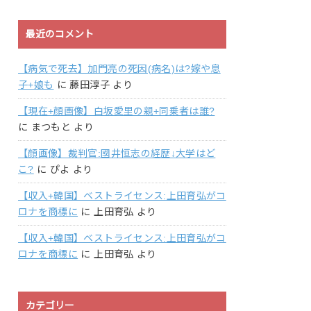
最近のコメント
【病気で死去】加門亮の死因(病名)は?嫁や息
子+娘も
に
藤田淳子
より
【現在+顔画像】白坂愛里の親+同乗者は誰?
に
まつもと
より
【顔画像】裁判官:國井恒志の経歴↓大学はど
こ?
に
ぴよ
より
【収入+韓国】ベストライセンス:上田育弘がコ
ロナを商標に
に
上田育弘
より
【収入+韓国】ベストライセンス:上田育弘がコ
ロナを商標に
に
上田育弘
より
カテゴリー