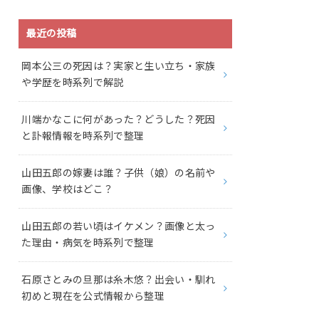
最近の投稿
岡本公三の死因は？実家と生い立ち・家族
や学歴を時系列で解説
川端かなこに何があった？どうした？死因
と訃報情報を時系列で整理
山田五郎の嫁妻は誰？子供（娘）の名前や
画像、学校はどこ？
山田五郎の若い頃はイケメン？画像と太っ
た理由・病気を時系列で整理
石原さとみの旦那は糸木悠？出会い・馴れ
初めと現在を公式情報から整理