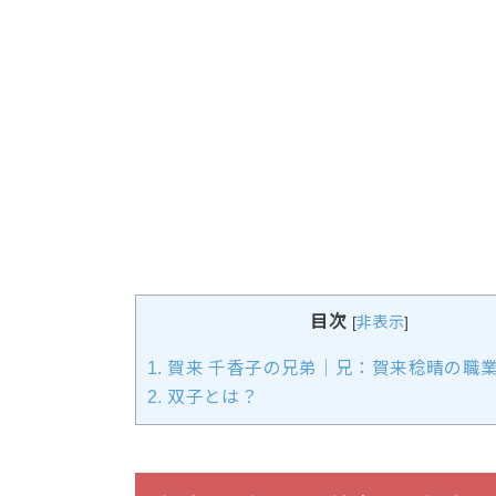
目次
[
非表示
]
1.
賀来 千香子の兄弟｜兄：賀来稔晴の職
2.
双子とは？