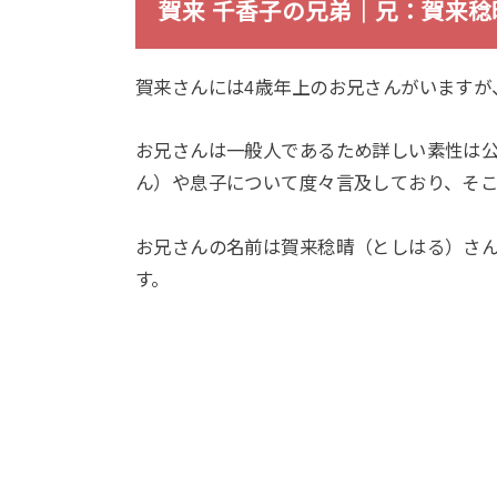
賀来 千香子の兄弟｜兄：賀来稔
賀来さんには4歳年上のお兄さんがいますが
お兄さんは一般人であるため詳しい素性は公
ん）や息子について度々言及しており、そ
お兄さんの名前は賀来稔晴（としはる）さんで
す。