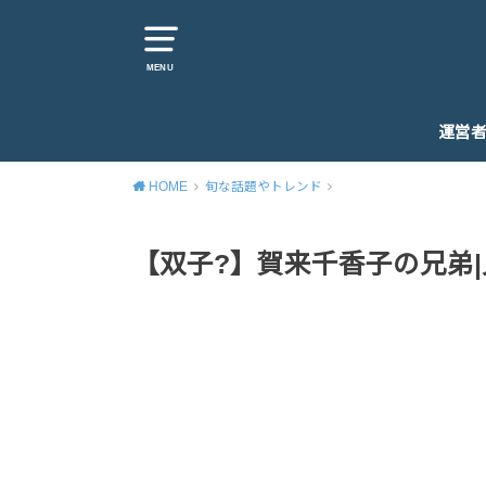
MENU
運営
HOME
旬な話題やトレンド
【双子?】賀来千香子の兄弟|