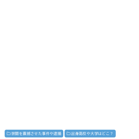
世間を震撼させた事件や逮捕
出身高校や大学はどこ？