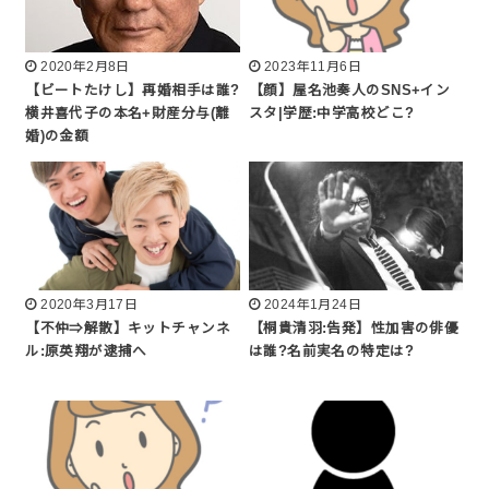
2020年2月8日
2023年11月6日
【ビートたけし】再婚相手は誰?
【顔】屋名池奏人のSNS+イン
横井喜代子の本名+財産分与(離
スタ|学歴:中学高校どこ?
婚)の金額
2020年3月17日
2024年1月24日
【不仲⇒解散】キットチャンネ
【桐貴清羽:告発】性加害の俳優
ル:原英翔が逮捕へ
は誰?名前実名の特定は?