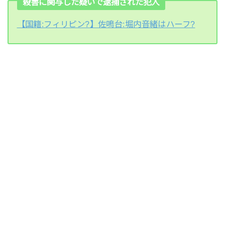
殺害に関与した疑いで逮捕された犯人
【国籍:フィリピン?】佐鳴台:堀内音緒はハーフ?