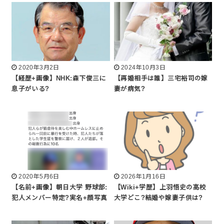
2020年3月2日
2024年10月3日
【経歴+画像】NHK:森下俊三に
【再婚相手は誰】三宅裕司の嫁
息子がいる?
妻が病気?
2020年5月6日
2026年1月16日
【名前+画像】朝日大学 野球部:
【Wiki+学歴】上羽悟史の高校
犯人メンバー特定?実名+顔写真
大学どこ?結婚や嫁妻子供は?