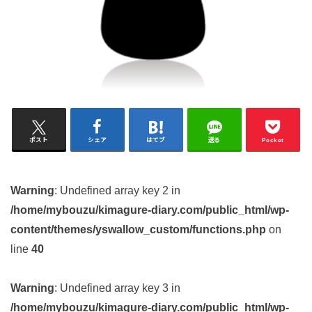
ポスト
シェア
はてブ
送る
Pocket
Warning
: Undefined array key 2 in
/home/mybouzu/kimagure-diary.com/public_html/wp-
content/themes/yswallow_custom/functions.php
on
line
40
Warning
: Undefined array key 3 in
/home/mybouzu/kimagure-diary.com/public_html/wp-