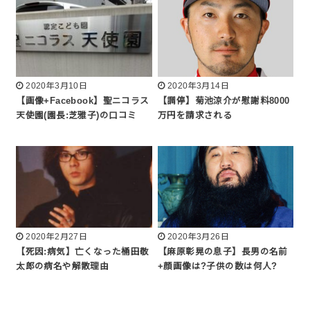
2020年3月10日
2020年3月14日
【画像+Facebook】聖ニコラス
【調停】菊池涼介が慰謝料8000
天使園(園長:芝雅子)の口コミ
万円を請求される
2020年2月27日
2020年3月26日
【死因:病気】亡くなった桶田敬
【麻原彰晃の息子】長男の名前
太郎の病名や解散理由
+顔画像は?子供の数は何人?