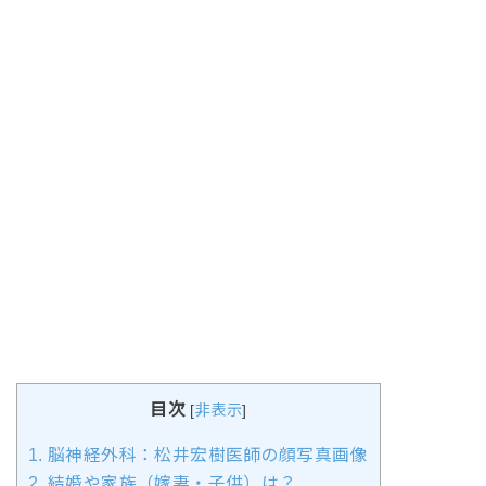
目次
[
非表示
]
1.
脳神経外科：松井宏樹医師の顔写真画像
2.
結婚や家族（嫁妻・子供）は？