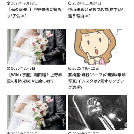
2020年2月12日
2024年11月24日
【母の画像↓】沖野修也に嫁あ
中山優馬と兄弟で名前(苗字)が
り!子供は?
違う理由は?
2026年2月3日
2025年9月12日
【Wiki+学歴】和田唱と上野樹
髙橋藍:母親(ハーフ)の職業/年齢/
里の馴れ初めや出会いは?
写真/インスタは?元オリンピッ
ク選手?
2023年7月21日
2024年2月17日