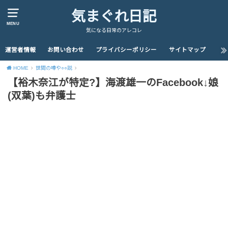
気まぐれ日記
MENU
気になる日常のアレコレ
運営者情報
お問い合わせ
プライバシーポリシー
サイトマップ
HOME
世間の噂や○○説
【裕木奈江が特定?】海渡雄一のFacebook↓娘
(双葉)も弁護士