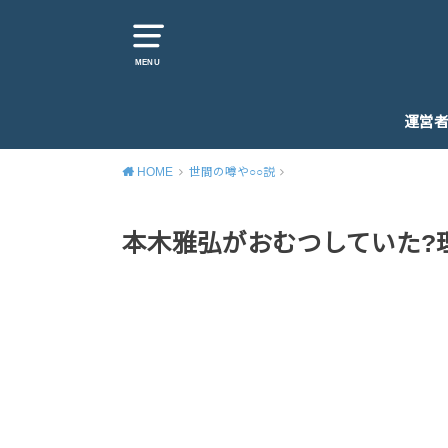
MENU
運営
HOME
世間の噂や○○説
本木雅弘がおむつしていた?