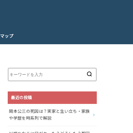
マップ
最近の投稿
岡本公三の死因は？実家と生い立ち・家族
や学歴を時系列で解説