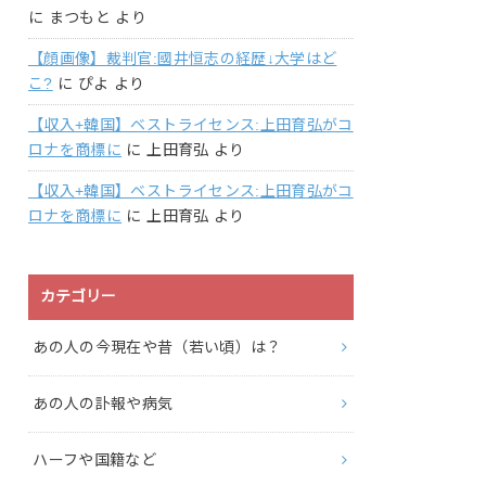
に
まつもと
より
【顔画像】裁判官:國井恒志の経歴↓大学はど
こ?
に
ぴよ
より
【収入+韓国】ベストライセンス:上田育弘がコ
ロナを商標に
に
上田育弘
より
【収入+韓国】ベストライセンス:上田育弘がコ
ロナを商標に
に
上田育弘
より
カテゴリー
あの人の今現在や昔（若い頃）は？
あの人の訃報や病気
ハーフや国籍など