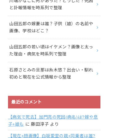
川端かなこに何があった？どうした？死因
と訃報情報を時系列で整理
山田五郎の嫁妻は誰？子供（娘）の名前や
画像、学校はどこ？
山田五郎の若い頃はイケメン？画像と太っ
た理由・病気を時系列で整理
石原さとみの旦那は糸木悠？出会い・馴れ
初めと現在を公式情報から整理
最近のコメント
【病気で死去】加門亮の死因(病名)は?嫁や息
子+娘も
に
藤田淳子
より
【現在+顔画像】白坂愛里の親+同乗者は誰?