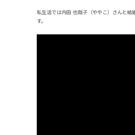
私生活では内田 也哉子（ややこ）さんと結
す。