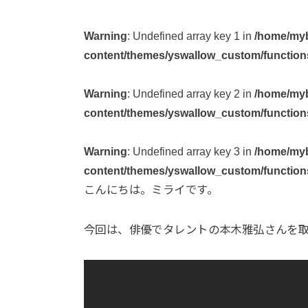
Warning
: Undefined array key 1 in
/home/myb
content/themes/yswallow_custom/function
Warning
: Undefined array key 2 in
/home/myb
content/themes/yswallow_custom/function
Warning
: Undefined array key 3 in
/home/myb
content/themes/yswallow_custom/function
こんにちは。ミライです。
今回は、俳優でタレントの本木雅弘さんを