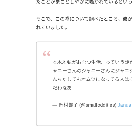
たことがまことしやかに囁かれているとい
そこで、この噂について調べたところ、彼
れていました。
本木雅弘がおむつ生活、っていう話
ャニーさんのジャニーさんにジャニ
んちゃしてもオムツになってる人は
だわなあ
— 岡村響子 (@smalloddities)
Januar