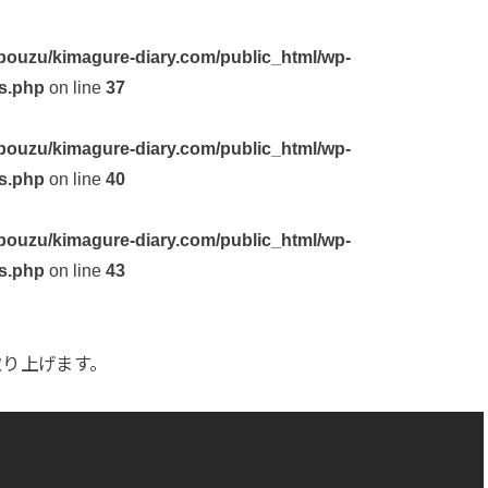
ouzu/kimagure-diary.com/public_html/wp-
s.php
on line
37
ouzu/kimagure-diary.com/public_html/wp-
s.php
on line
40
ouzu/kimagure-diary.com/public_html/wp-
s.php
on line
43
取り上げます。