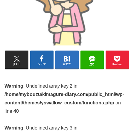
ポスト
シェア
はてブ
送る
Pocket
Warning
: Undefined array key 2 in
/home/mybouzu/kimagure-diary.com/public_html/wp-
content/themes/yswallow_custom/functions.php
on
line
40
Warning
: Undefined array key 3 in