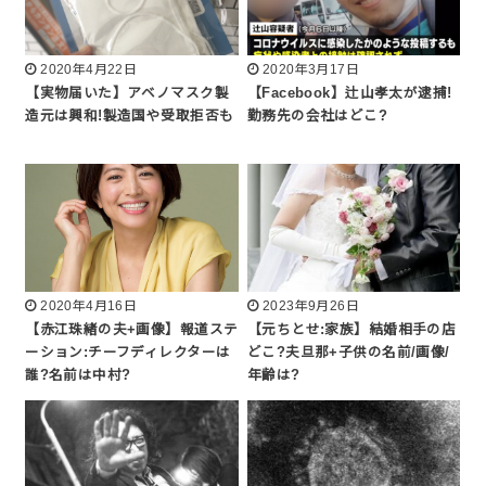
2020年4月22日
2020年3月17日
【実物届いた】アベノマスク製
【Facebook】辻山孝太が逮捕!
造元は興和!製造国や受取拒否も
勤務先の会社はどこ?
2020年4月16日
2023年9月26日
【赤江珠緒の夫+画像】報道ステ
【元ちとせ:家族】結婚相手の店
ーション:チーフディレクターは
どこ?夫旦那+子供の名前/画像/
誰?名前は中村?
年齢は?