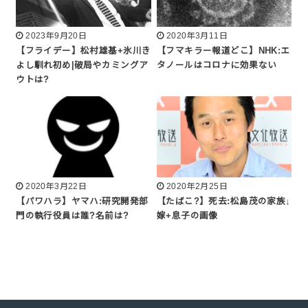
2023年9月20日
2020年3月11日
【フライデー】松村雄基+氷川き
【フマキラー報道どこ】NHK:エ
よし馴れ初め|破局やカミングア
タノールはコロナに効果ない
ウトは?
2020年3月22日
2020年2月25日
【パワハラ】ヤマハ:研究開発部
【たばこ?】死去:松島茂の家族↓
門の執行役員は誰?名前は?
嫁+息子の画像