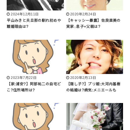
2024年12月11日
2020年2月24日
平山みきと夫旦那の馴れ初めや
【キャッシー暴露】佐良直美の
離婚理由は?
実家↓息子+父親は?
2023年7月22日
2020年2月13日
【家:浦安?】阿部祐二の自宅ど
【隠し子?】プリ姫:大河内基樹
こ?住所場所は?
の結婚は?病気:メニエールも