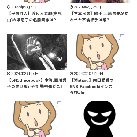
2023年9月7日
2020年2月29日
【子供何人】渡辺大五郎(高見
【堂本兄弟】歌手:上原奈美が匂
山)の娘息子の名前画像は?
わせた不倫相手は誰?
2024年2月17日
2024年10月10日
【SNS:Facebook】本町:面川秀
【粥stand】内田愛香の
子の夫旦那+子供|勤務先どこ?
SNS|Facebook/インス
タ/Twitt…