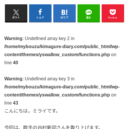
ポスト
シェア
はてブ
送る
Pocket
Warning
: Undefined array key 2 in
/home/mybouzu/kimagure-diary.com/public_html/wp-
content/themes/yswallow_custom/functions.php
on
line
40
Warning
: Undefined array key 3 in
/home/mybouzu/kimagure-diary.com/public_html/wp-
content/themes/yswallow_custom/functions.php
on
line
43
こんにちは。ミライです。
今回は、歌手の谷村新司さんを取り上げます。