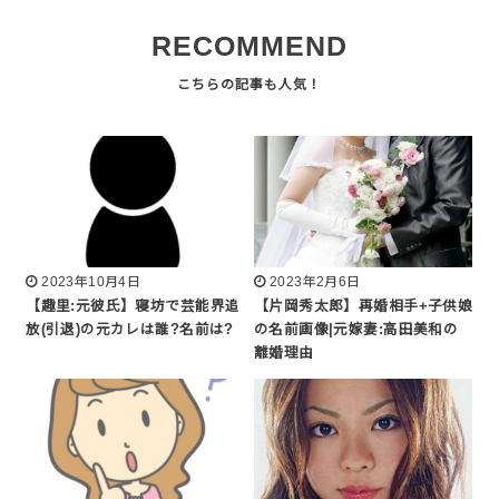
RECOMMEND
2023年10月4日
2023年2月6日
【趣里:元彼氏】寝坊で芸能界追
【片岡秀太郎】再婚相手+子供娘
放(引退)の元カレは誰?名前は?
の名前画像|元嫁妻:高田美和の
離婚理由