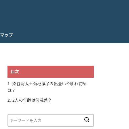
マップ
目次
1.
染谷将太＋菊地凛子の出会いや馴れ初め
は？
2.
2人の年齢は何歳差？