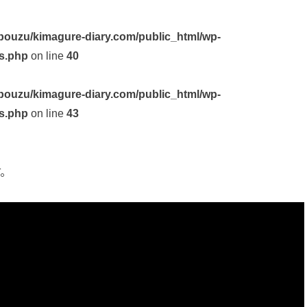
ouzu/kimagure-diary.com/public_html/wp-
s.php
on line
40
ouzu/kimagure-diary.com/public_html/wp-
s.php
on line
43
す。