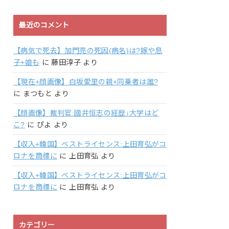
最近のコメント
【病気で死去】加門亮の死因(病名)は?嫁や息
子+娘も
に
藤田淳子
より
【現在+顔画像】白坂愛里の親+同乗者は誰?
に
まつもと
より
【顔画像】裁判官:國井恒志の経歴↓大学はど
こ?
に
ぴよ
より
【収入+韓国】ベストライセンス:上田育弘がコ
ロナを商標に
に
上田育弘
より
【収入+韓国】ベストライセンス:上田育弘がコ
ロナを商標に
に
上田育弘
より
カテゴリー