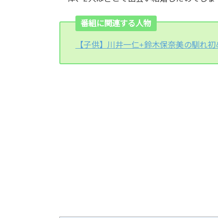
番組に関連する人物
【子供】川井一仁+鈴木保奈美の馴れ初