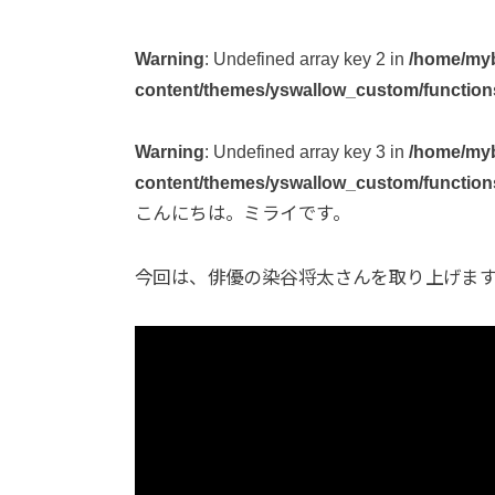
Warning
: Undefined array key 2 in
/home/myb
content/themes/yswallow_custom/function
Warning
: Undefined array key 3 in
/home/myb
content/themes/yswallow_custom/function
こんにちは。ミライです。
今回は、俳優の染谷将太さんを取り上げま