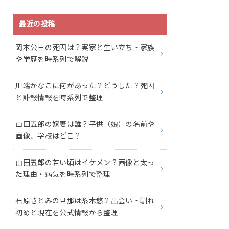
最近の投稿
岡本公三の死因は？実家と生い立ち・家族
や学歴を時系列で解説
川端かなこに何があった？どうした？死因
と訃報情報を時系列で整理
山田五郎の嫁妻は誰？子供（娘）の名前や
画像、学校はどこ？
山田五郎の若い頃はイケメン？画像と太っ
た理由・病気を時系列で整理
石原さとみの旦那は糸木悠？出会い・馴れ
初めと現在を公式情報から整理