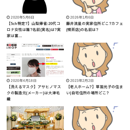
2020年5月6日
2026年1月6日
【5ch特定?】山梨帰省:20代コ
藤井流星の実家住所どこ?カフェ
ロナ女性は誰?名前(実名)は?実
(喫茶店)の名前は?
家は富…
2020年4月18日
2023年2月2日
【洗えるマスク】アサヒノマス
【老人ホーム?】草笛光子の住ま
クの製造元(メーカー)は大津毛
い|自宅住所の場所どこ?
織