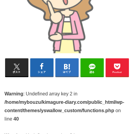
ポスト
シェア
はてブ
送る
Pocket
Warning
: Undefined array key 2 in
/home/mybouzu/kimagure-diary.com/public_html/wp-
content/themes/yswallow_custom/functions.php
on
line
40