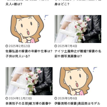
夫人+娘は?
身はどこ?
2025年2月12日
2025年7月4日
佐藤弘道の嫁妻の年齢や仕事は?
ナイツ土屋伸之が離婚?嫁妻の名
子供は何人いる?
前や顔写真画像は?
2024年11月23日
2026年3月6日
奈美悦子の旦那|緒方博の画像や
伊藤英明の嫁妻|奥田英はモデル