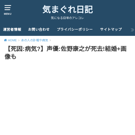
気まぐれ日記
MENU
気になる日常のアレコレ
運営者情報
お問い合わせ
プライバシーポリシー
サイトマップ
HOME
あの人の訃報や病気
【死因:病気?】声優:佐野康之が死去!結婚+画
像も