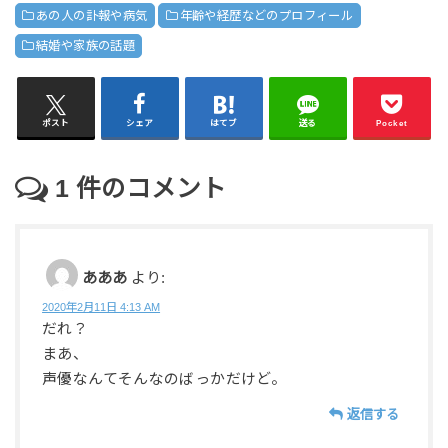
あの人の訃報や病気
年齢や経歴などのプロフィール
結婚や家族の話題
ポスト
シェア
はてブ
送る
Pocket
1
件のコメント
あああ
より:
2020年2月11日 4:13 AM
だれ？
まあ、
声優なんてそんなのばっかだけど。
返信する