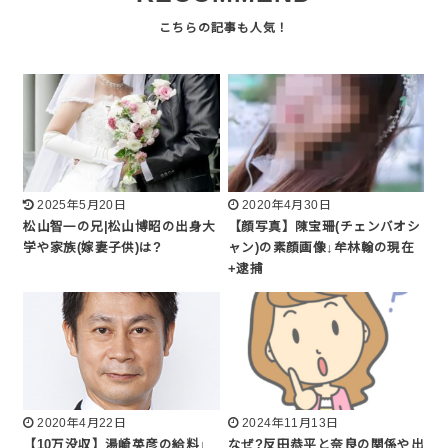
2025年5月20日
2020年4月30日
松山智一の兄|松山博昭の出身大
【顔写真】陳宝珊(チェンバオシ
学や家族(嫁妻子供)は?
ャン)の素顔画像↓牟林翰の現在
+逮捕
2020年4月22日
2024年11月13日
【10万没収】湯崎英彦の給料↓
なぜ?反田恭平と奈良の関係や出