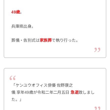
49歳
。
兵庫県出身。
葬儀・告別式は
家族葬
で執り行った。
「ケンユウオフィス俳優 佐野康之
儀 享年49歳が令和二年二月五日
急逝
致しまし
た。」