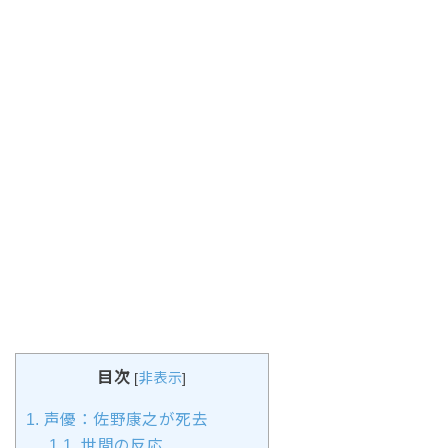
目次
[
非表示
]
1.
声優：佐野康之が死去
1.1.
世間の反応