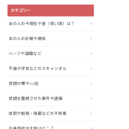
カテゴリー
あの人の今現在や昔（若い頃）は？
あの人の訃報や病気
ハーフや国籍など
不倫や浮気などのスキャンダル
世間の噂や○○説
世間を震撼させた事件や逮捕
体罰や脱税・隠蔽などの不祥事
出身高校や大学はどこ？