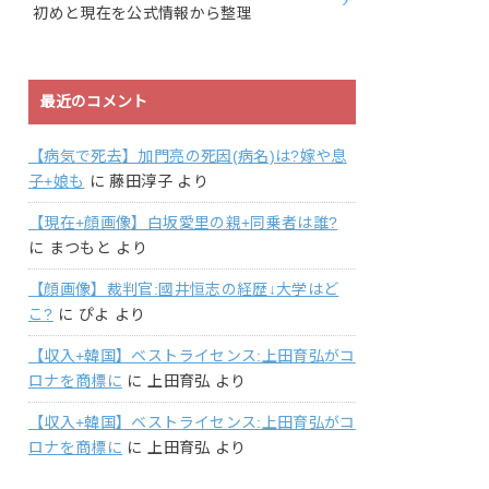
初めと現在を公式情報から整理
最近のコメント
【病気で死去】加門亮の死因(病名)は?嫁や息
子+娘も
に
藤田淳子
より
【現在+顔画像】白坂愛里の親+同乗者は誰?
に
まつもと
より
【顔画像】裁判官:國井恒志の経歴↓大学はど
こ?
に
ぴよ
より
【収入+韓国】ベストライセンス:上田育弘がコ
ロナを商標に
に
上田育弘
より
【収入+韓国】ベストライセンス:上田育弘がコ
ロナを商標に
に
上田育弘
より