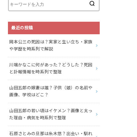
最近の投稿
岡本公三の死因は？実家と生い立ち・家族
や学歴を時系列で解説
川端かなこに何があった？どうした？死因
と訃報情報を時系列で整理
山田五郎の嫁妻は誰？子供（娘）の名前や
画像、学校はどこ？
山田五郎の若い頃はイケメン？画像と太っ
た理由・病気を時系列で整理
石原さとみの旦那は糸木悠？出会い・馴れ