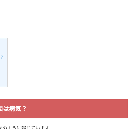
？
因は病気？
は次のように報じています。