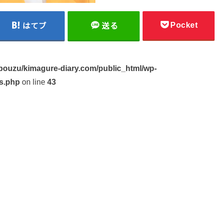
Pocket
はてブ
送る
ouzu/kimagure-diary.com/public_html/wp-
s.php
on line
43