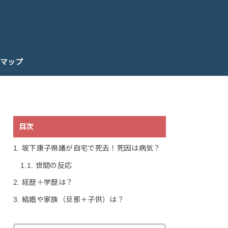
マップ
目次
1.
坂下康子県議が自宅で死去！死因は病気？
1.1.
世間の反応
2.
経歴＋学歴は？
3.
結婚や家族（旦那＋子供）は？