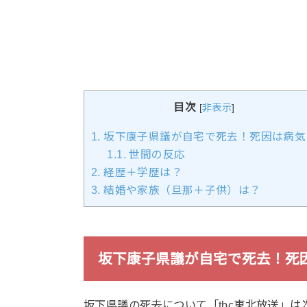
目次
[
非表示
]
1.
坂下康子県議が自宅で死去！死因は病気
1.1.
世間の反応
2.
経歴＋学歴は？
3.
結婚や家族（旦那＋子供）は？
坂下康子県議が自宅で死去！死
坂下県議の死去について「tbc東北放送」