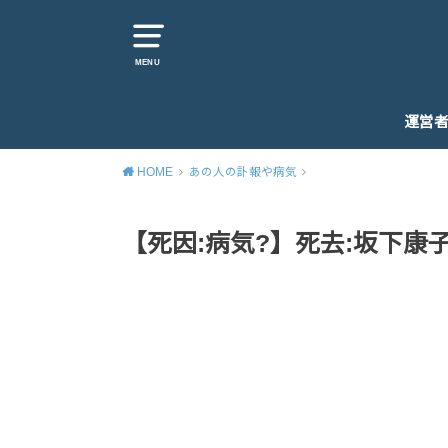
MENU
運営
HOME
あの人の訃報や病気
【死因:病気?】死去:坂下康