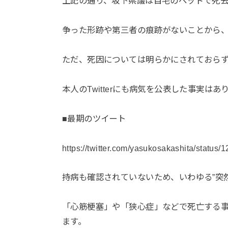
上記の通り、坂下県議は自宅のベッドで死
争った形跡や第三者の痕跡がないことから
ただ、死因については明らかにされておら
本人のTwitterにも病気を公表した事実は
■最期のツイート
https://twitter.com/yasukosakashita/statu
持病も確認されていないため、いわゆる”突
「心筋梗塞」や「狭心症」などで死亡する
ます。