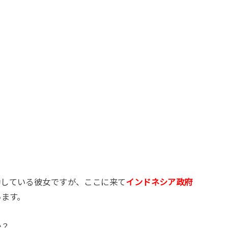
動している彼女ですが、ここに来て
インドネシア政府
います。
か？