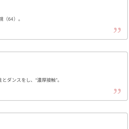
、
親（64）。
とダンスをし、“濃厚接触”。