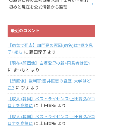
石原さとみの旦那は糸木悠？出会い・馴れ
初めと現在を公式情報から整理
最近のコメント
【病気で死去】加門亮の死因(病名)は?嫁や息
子+娘も
に
藤田淳子
より
【現在+顔画像】白坂愛里の親+同乗者は誰?
に
まつもと
より
【顔画像】裁判官:國井恒志の経歴↓大学はど
こ?
に
ぴよ
より
【収入+韓国】ベストライセンス:上田育弘がコ
ロナを商標に
に
上田育弘
より
【収入+韓国】ベストライセンス:上田育弘がコ
ロナを商標に
に
上田育弘
より