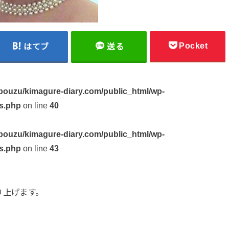
Pocket
はてブ
送る
ouzu/kimagure-diary.com/public_html/wp-
s.php
on line
40
ouzu/kimagure-diary.com/public_html/wp-
s.php
on line
43
り上げます。