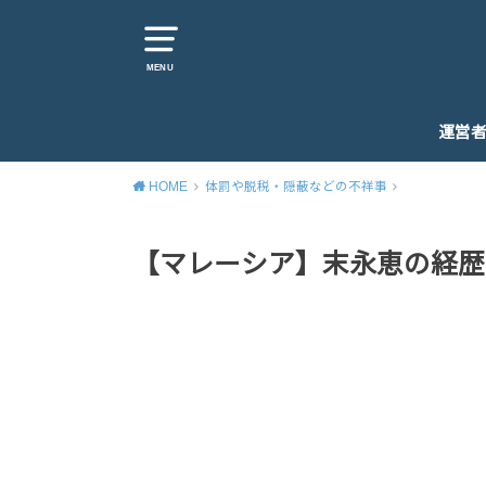
MENU
運営
HOME
体罰や脱税・隠蔽などの不祥事
【マレーシア】末永恵の経歴