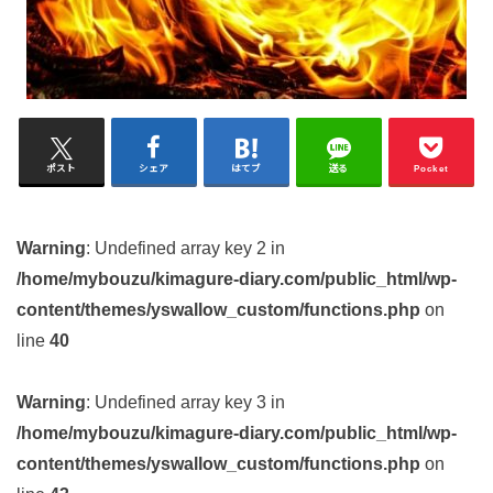
ポスト
シェア
はてブ
送る
Pocket
Warning
: Undefined array key 2 in
/home/mybouzu/kimagure-diary.com/public_html/wp-
content/themes/yswallow_custom/functions.php
on
line
40
Warning
: Undefined array key 3 in
/home/mybouzu/kimagure-diary.com/public_html/wp-
content/themes/yswallow_custom/functions.php
on