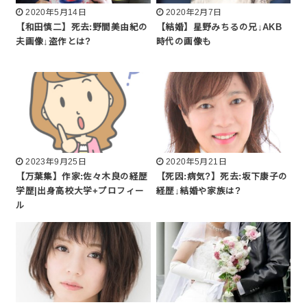
2020年5月14日
2020年2月7日
【和田慎二】死去:野間美由紀の
【結婚】星野みちるの兄↓AKB
夫画像↓盗作とは?
時代の画像も
2023年9月25日
2020年5月21日
【万葉集】作家:佐々木良の経歴
【死因:病気?】死去:坂下康子の
学歴|出身高校大学+プロフィー
経歴↓結婚や家族は?
ル