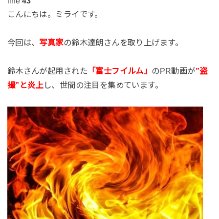
line
43
こんにちは。ミライです。
今回は、
写真家
の鈴木達朗さんを取り上げます。
鈴木さんが起用された
「富士フイルム」
のPR動画が
”盗
撮”と炎上
し、世間の注目を集めています。