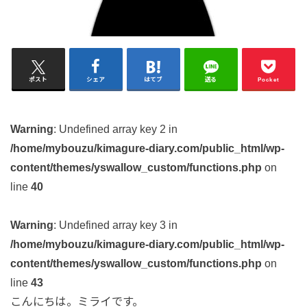
ポスト
シェア
はてブ
送る
Pocket
Warning
: Undefined array key 2 in
/home/mybouzu/kimagure-diary.com/public_html/wp-
content/themes/yswallow_custom/functions.php
on
line
40
Warning
: Undefined array key 3 in
/home/mybouzu/kimagure-diary.com/public_html/wp-
content/themes/yswallow_custom/functions.php
on
line
43
こんにちは。ミライです。