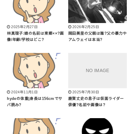
2025年2月27日
2026年2月25日
林真理子:娘の名前は東郷××?画
岡田美里の父親は誰?父の暴力や
像/年齢/学校はどこ?
アムウェイは本当?
2024年11月1日
2025年7月30日
hydeの体重|身長は156cmでサ
鹿賀丈史の息子は仮面ライダー
バ読み?
俳優?名前や画像は?