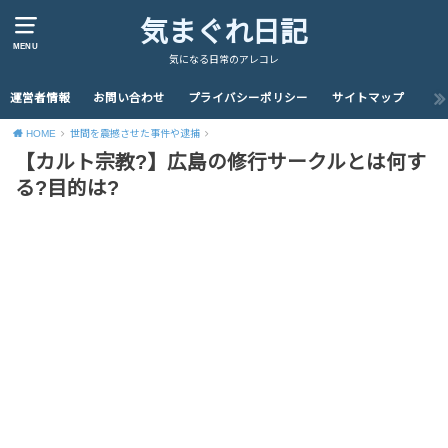
気まぐれ日記
MENU
気になる日常のアレコレ
運営者情報
お問い合わせ
プライバシーポリシー
サイトマップ
HOME
世間を震撼させた事件や逮捕
【カルト宗教?】広島の修行サークルとは何す
る?目的は?