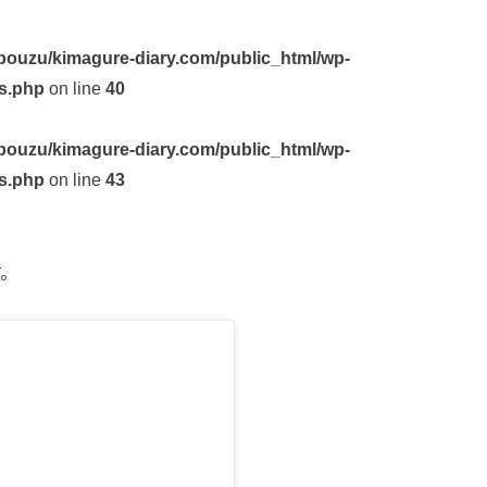
ouzu/kimagure-diary.com/public_html/wp-
s.php
on line
40
ouzu/kimagure-diary.com/public_html/wp-
s.php
on line
43
す。