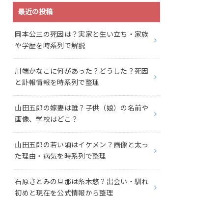
最近の投稿
岡本公三の死因は？実家と生い立ち・家族
や学歴を時系列で解説
川端かなこに何があった？どうした？死因
と訃報情報を時系列で整理
山田五郎の嫁妻は誰？子供（娘）の名前や
画像、学校はどこ？
山田五郎の若い頃はイケメン？画像と太っ
た理由・病気を時系列で整理
石原さとみの旦那は糸木悠？出会い・馴れ
初めと現在を公式情報から整理