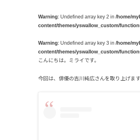
Warning
: Undefined array key 2 in
/home/myb
content/themes/yswallow_custom/function
Warning
: Undefined array key 3 in
/home/myb
content/themes/yswallow_custom/function
こんにちは。ミライです。
今回は、俳優の吉川純広さんを取り上げま