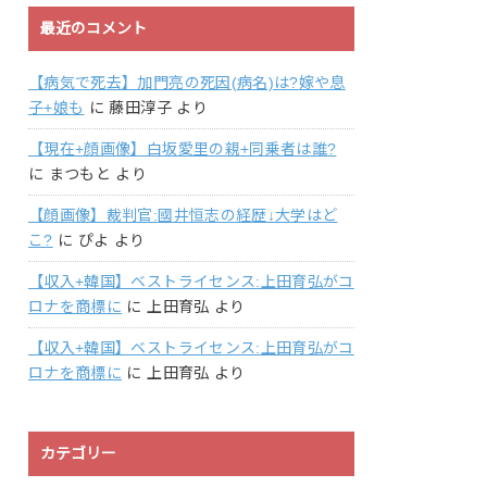
最近のコメント
【病気で死去】加門亮の死因(病名)は?嫁や息
子+娘も
に
藤田淳子
より
【現在+顔画像】白坂愛里の親+同乗者は誰?
に
まつもと
より
【顔画像】裁判官:國井恒志の経歴↓大学はど
こ?
に
ぴよ
より
【収入+韓国】ベストライセンス:上田育弘がコ
ロナを商標に
に
上田育弘
より
【収入+韓国】ベストライセンス:上田育弘がコ
ロナを商標に
に
上田育弘
より
カテゴリー