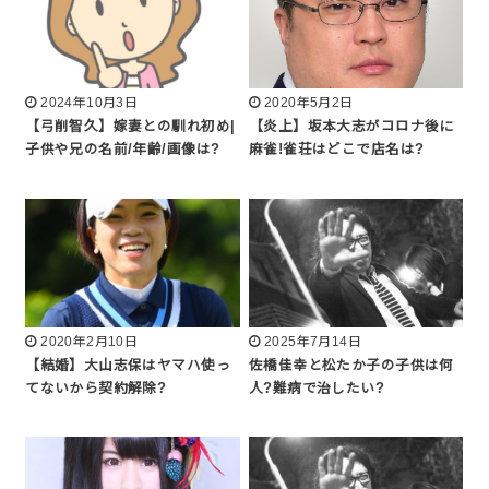
2024年10月3日
2020年5月2日
【弓削智久】嫁妻との馴れ初め|
【炎上】坂本大志がコロナ後に
子供や兄の名前/年齢/画像は?
麻雀!雀荘はどこで店名は?
2020年2月10日
2025年7月14日
【結婚】大山志保はヤマハ使っ
佐橋佳幸と松たか子の子供は何
てないから契約解除?
人?難病で治したい?