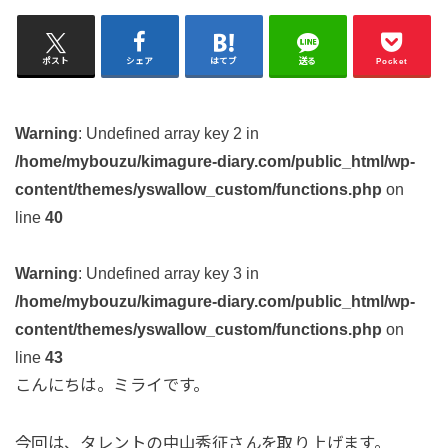
ポスト
シェア
はてブ
送る
Pocket
Warning
: Undefined array key 2 in
/home/mybouzu/kimagure-diary.com/public_html/wp-
content/themes/yswallow_custom/functions.php
on
line
40
Warning
: Undefined array key 3 in
/home/mybouzu/kimagure-diary.com/public_html/wp-
content/themes/yswallow_custom/functions.php
on
line
43
こんにちは。ミライです。
今回は、タレントの中山秀征さんを取り上げます。