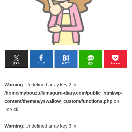
ポスト
シェア
はてブ
送る
Pocket
Warning
: Undefined array key 2 in
/home/mybouzu/kimagure-diary.com/public_html/wp-
content/themes/yswallow_custom/functions.php
on
line
40
Warning
: Undefined array key 3 in