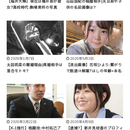
【稲井大輝】現在は橘芹那が彼
荘田由紀の結婚相手|夫旦那や子
女?高校時代:駒場東邦の写真
供の名前画像は?
2026年1月7日
2020年5月2日
太田莉菜の離婚理由|再婚相手は
【流出画像】花咲ひより:繋がり
落合モトキ?
で脱退⇒解雇?はしの年齢+本名
2020年3月22日
2020年4月9日
【K-1強行】格闘技:中村拓己プ
【逮捕?】新井見枝香のプロフィ