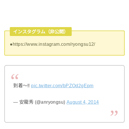
インスタグラム（非公開）
●https://www.instagram.com/ryongsu12/
到着〜‼
pic.twitter.com/bPZOd2gEpm
— 安龍秀 (@anryongsu)
August 4, 2014