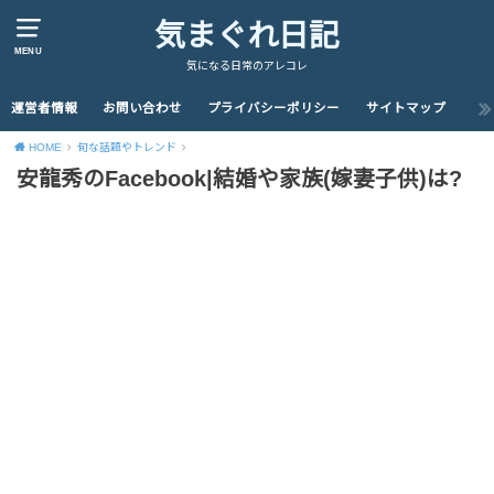
気まぐれ日記
MENU
気になる日常のアレコレ
運営者情報
お問い合わせ
プライバシーポリシー
サイトマップ
HOME
旬な話題やトレンド
安龍秀のFacebook|結婚や家族(嫁妻子供)は?