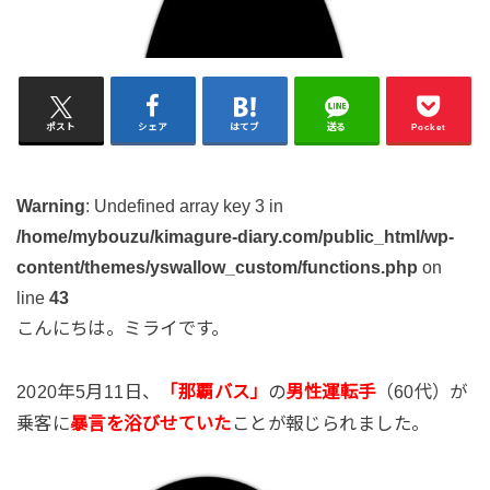
ポスト
シェア
はてブ
送る
Pocket
Warning
: Undefined array key 3 in
/home/mybouzu/kimagure-diary.com/public_html/wp-
content/themes/yswallow_custom/functions.php
on
line
43
こんにちは。ミライです。
2020年5月11日、
「那覇バス」
の
男性運転手
（60代）が
乗客に
暴言を浴びせていた
ことが報じられました。