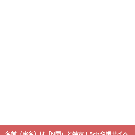
名前（実名）は「N間」と特定！5chや爆サイへ