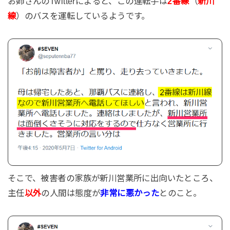
お姉さんのTwitterによると、この運転手は
2番線
（
新川
線
）のバスを運転しているようです。
そこで、被害者の家族が新川営業所に出向いたところ、
主任
以外
の人間は態度が
非常に悪かった
とのこと。