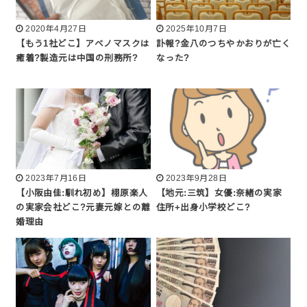
2020年4月27日
2025年10月7日
【もう1社どこ】アベノマスクは
訃報?金八のつちやかおりが亡く
癒着?製造元は中国の刑務所?
なった?
2023年7月16日
2023年9月28日
【小阪由佳:馴れ初め】栩原楽人
【地元:三筑】女優:奈緒の実家
の実家会社どこ?元妻元嫁との離
住所+出身小学校どこ?
婚理由