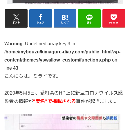
ポスト
シェア
はてブ
送る
Pocket
Warning
: Undefined array key 3 in
/home/mybouzu/kimagure-diary.com/public_html/wp-
content/themes/yswallow_custom/functions.php
on
line
43
こんにちは。ミライです。
2020年5月5日、愛知県のHP上に新型コロナウイルス感
染者の情報が
”実名”で掲載される
事件が起きました。