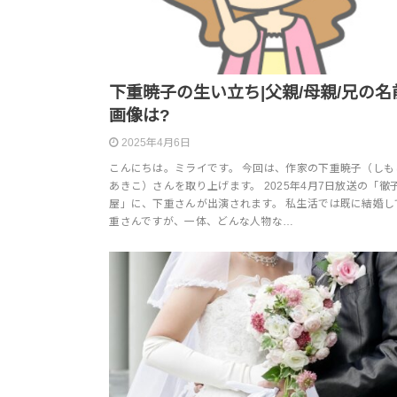
下重暁子の生い立ち|父親/母親/兄の名
画像は?
2025年4月6日
こんにちは。ミライです。 今回は、作家の下重暁子（しも
あきこ）さんを取り上げます。 2025年4月7日放送の「徹
屋」に、下重さんが出演されます。 私生活では既に結婚し
重さんですが、一体、どんな人物な…