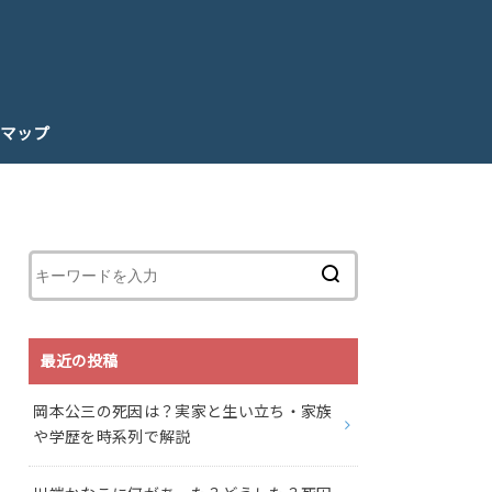
マップ
最近の投稿
岡本公三の死因は？実家と生い立ち・家族
や学歴を時系列で解説