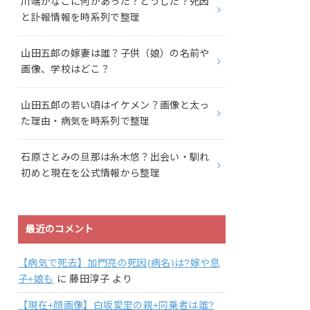
川端かなこに何があった？どうした？死因
と訃報情報を時系列で整理
山田五郎の嫁妻は誰？子供（娘）の名前や
画像、学校はどこ？
山田五郎の若い頃はイケメン？画像と太っ
た理由・病気を時系列で整理
石原さとみの旦那は糸木悠？出会い・馴れ
初めと現在を公式情報から整理
最近のコメント
【病気で死去】加門亮の死因(病名)は?嫁や息
子+娘も
に
藤田淳子
より
【現在+顔画像】白坂愛里の親+同乗者は誰?