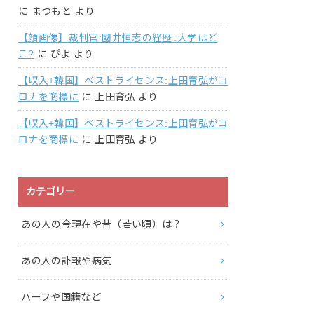
に
まつもと
より
【顔画像】裁判官:國井恒志の経歴↓大学はど
こ?
に
ぴよ
より
【収入+韓国】ベストライセンス:上田育弘がコ
ロナを商標に
に
上田育弘
より
【収入+韓国】ベストライセンス:上田育弘がコ
ロナを商標に
に
上田育弘
より
カテゴリー
あの人の今現在や昔（若い頃）は？
あの人の訃報や病気
ハーフや国籍など