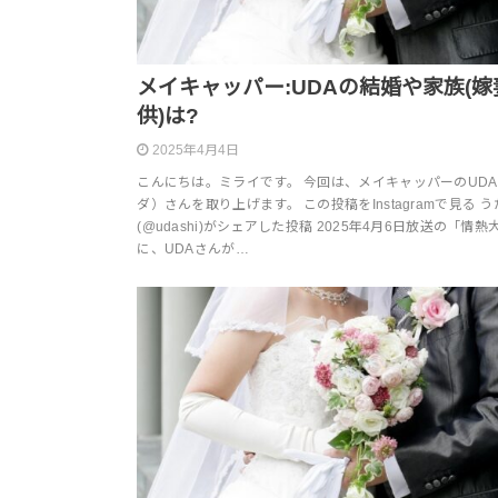
メイキャッパー:UDAの結婚や家族(嫁
供)は?
2025年4月4日
こんにちは。ミライです。 今回は、メイキャッパーのUD
ダ）さんを取り上げます。 この投稿をInstagramで見る う
(@udashi)がシェアした投稿 2025年4月6日放送の「情熱
に、UDAさんが…