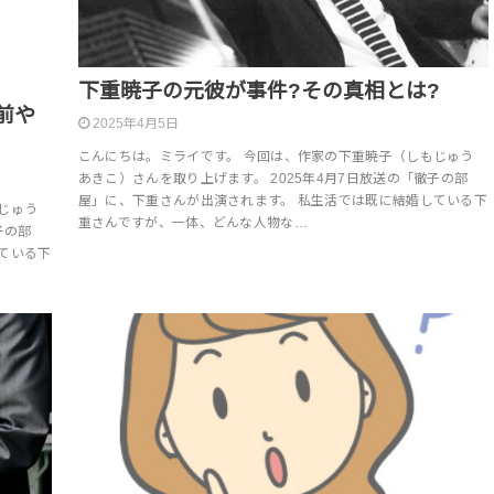
下重暁子の元彼が事件?その真相とは?
前や
2025年4月5日
こんにちは。ミライです。 今回は、作家の下重暁子（しもじゅう
あきこ）さんを取り上げます。 2025年4月7日放送の「徹子の部
屋」に、下重さんが出演されます。 私生活では既に結婚している下
じゅう
重さんですが、一体、どんな人物な…
子の部
ている下