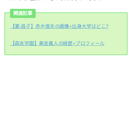
関連記事
【妻:昌子】赤木俊夫の画像+出身大学はどこ?
【森友学園】美並義人の経歴+プロフィール